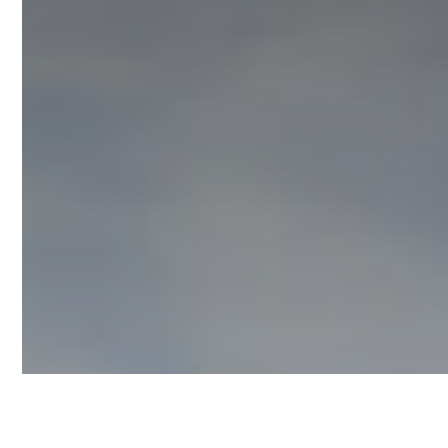
Clássico em condomínio
fechado
/Tipo
Residential
/Localização
Avaré-SP
/Tamanho
292,88m²
/Ano
2022
/Cliente
Confidencial